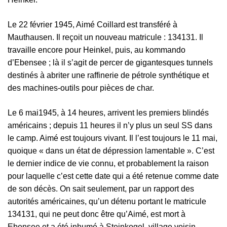
Le 22 février 1945, Aimé Coillard
est transféré à
Mauthausen. Il reçoit un nouveau matricule : 134131. Il
travaille encore pour Heinkel, puis, au k
ommando
d
’
Ebensee
; là il s’agit de percer de gigantesques tunnels
destinés à abriter une raffinerie de pétrole synthétique et
des machines-outils pour pièces de char.
Le 6 mai1945, à 14 heures, arrivent les premiers blindés
américains ; depuis 11 heures il n’y plus un seul SS dans
le camp. Aimé est toujours vivant. Il l’est toujours le 11 mai,
quoique « dans un état de dépression lamentable ». C’est
le dernier indice de vie connu, et probablement la raison
pour laquelle c’est cette date qui a été retenue comme date
de son décès. On sait seulement, par un rapport des
autorités américaines, qu’un détenu portant le matricule
134131, qui ne peut donc être qu’Aimé, est mort à
Ebensee et a été inhumé à Steinkogel, village voisin