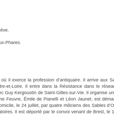
iève.
eux-Phares.
 où il exerce la profession d’antiquaire. Il arrive aux
re-et-Loire. Il entre dans la Résistance dans le résea
 Guy Kergoustin de Saint-Gilles-sur-Vie. Il organise une 
one Feuvre,
É
mile de Pianelli et Léon Jaunet, est déman
micile, le 24 juillet, par quatre miliciens des Sables 
gatoires. Il est déporté par le convoi venant de Brest, le